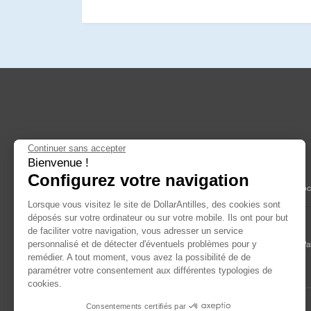
Continuer sans accepter
Bienvenue !
Dollarantilles.com
Configurez votre navigation
Location Voiture Guadeloupe
|
Location Voiture Martinique
|
Loc
Lorsque vous visitez le site de DollarAntilles, des cookies sont
déposés sur votre ordinateur ou sur votre mobile. Ils ont pour but
A propos de Dollar
de faciliter votre navigation, vous adresser un service
personnalisé et de détecter d'éventuels problèmes pour y
Conditions générales
|
Contact
Location Voiture Guadeloupe Pa
remédier. A tout moment, vous avez la possibilité de de
Cher
|
Location voiture Guyane Pas Cher
paramétrer votre consentement aux différentes typologies de
cookies.
Consentements certifiés par
©2026 Dollar Antilles Guyane - Tous droits reservés